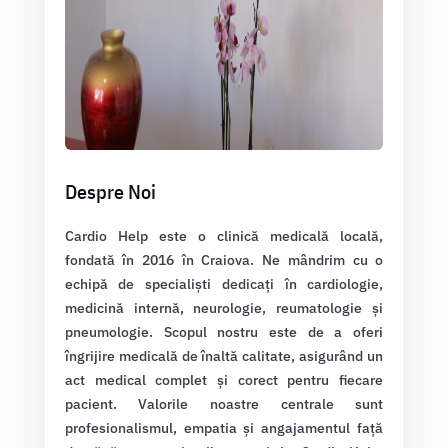
Despre Noi
Cardio Help este o clinică medicală locală,
fondată în 2016 în Craiova. Ne mândrim cu o
echipă de specialiști dedicați în cardiologie,
medicină internă, neurologie, reumatologie și
pneumologie. Scopul nostru este de a oferi
îngrijire medicală de înaltă calitate, asigurând un
act medical complet și corect pentru fiecare
pacient. Valorile noastre centrale sunt
profesionalismul, empatia și angajamentul față