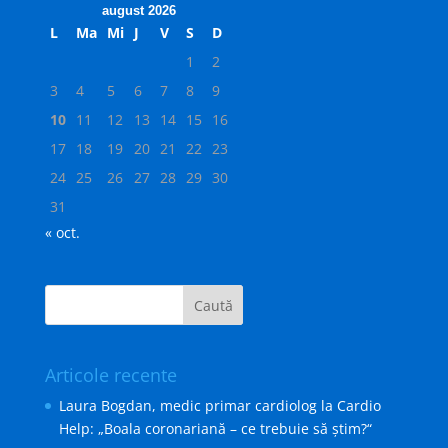
august 2026
L
Ma
Mi
J
V
S
D
1
2
3
4
5
6
7
8
9
10
11
12
13
14
15
16
17
18
19
20
21
22
23
24
25
26
27
28
29
30
31
« oct.
Articole recente
Laura Bogdan, medic primar cardiolog la Cardio
Help: „Boala coronariană – ce trebuie să ştim?“