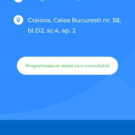
Craiova, Calea Bucuresti nr. 58,

bl.D2, sc.4, ap. 2
Programeaza-te astazi ca o consultatie!