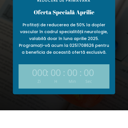
REDUCERE DE PRIMĂVARĂ
Oferta Specială Aprilie
Profitați de reducerea de 50% la dopler
vascular în cadrul specialității neurologie,
valabilă doar în luna aprilie 2025.
Programați-vă acum la 0251708626 pentru
a beneficia de această ofertă exclusivă.
000
:
00
:
00
:
00
Zi
H
Min
Sec