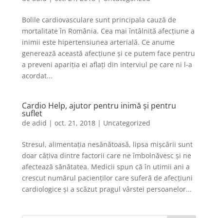
Bolile cardiovasculare sunt principala cauză de
mortalitate în România. Cea mai întâlnită afecțiune a
inimii este hipertensiunea arterială. Ce anume
generează această afecţiune și ce putem face pentru
a preveni apariţia ei aflați din interviul pe care ni l-a
acordat...
Cardio Help, ajutor pentru inimă şi pentru
suflet
de
adid
|
oct. 21, 2018
|
Uncategorized
Stresul, alimentaţia nesănătoasă, lipsa mişcării sunt
doar câţiva dintre factorii care ne îmbolnăvesc şi ne
afectează sănătatea. Medicii spun că în utimii ani a
crescut numărul pacienţilor care suferă de afecţiuni
cardiologice şi a scăzut pragul vârstei persoanelor...