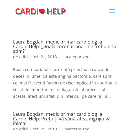
Laura Bogdan, medic primar cardiolog la
Cardio Help: „Boala coronariană – ce trebuie să
ştim?“
de
adid
|
oct. 21, 2018
|
Uncategorized
Boala coronariană reprezintă principala cauză de
deces în lume. Ce este angina pectorală, care sunt
cei mai frecvenți factori de risc implicați în apariția ei
şi cât de important este diagnosticul precoce al
acestei afecțiuni aflaţi din interviul pe care ni l-a...
Laura Bogdan, medic primar cardiolog la
Cardio Help: Preţuiţi-vă sănătatea, îngrijiţi-vă
inima!
de
adid
|
oct. 21, 2018
|
Uncategorized