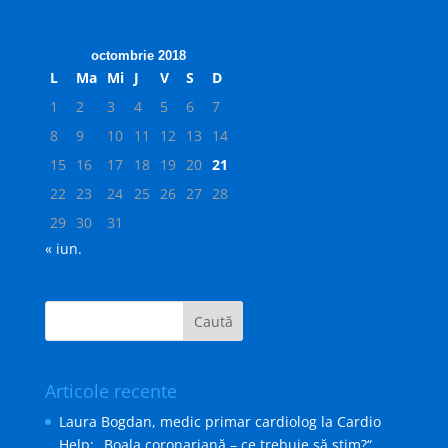
octombrie 2018
L
Ma
Mi
J
V
S
D
1
2
3
4
5
6
7
8
9
10
11
12
13
14
15
16
17
18
19
20
21
22
23
24
25
26
27
28
29
30
31
« iun.
Articole recente
Laura Bogdan, medic primar cardiolog la Cardio
Help: „Boala coronariană – ce trebuie să ştim?“