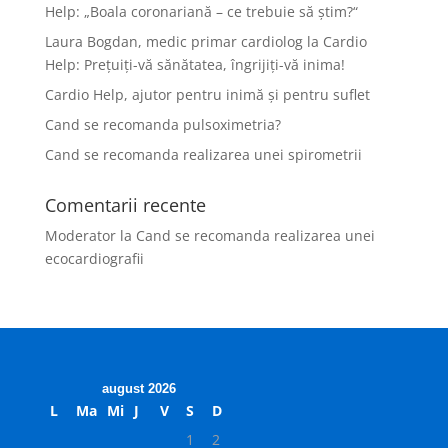
Help: „Boala coronariană – ce trebuie să ştim?“
Laura Bogdan, medic primar cardiolog la Cardio
Help: Preţuiţi-vă sănătatea, îngrijiţi-vă inima!
Cardio Help, ajutor pentru inimă şi pentru suflet
Cand se recomanda pulsoximetria?
Cand se recomanda realizarea unei spirometrii
Comentarii recente
Moderator
la
Cand se recomanda realizarea unei
ecocardiografii
august 2026
L
Ma
Mi
J
V
S
D
1
2