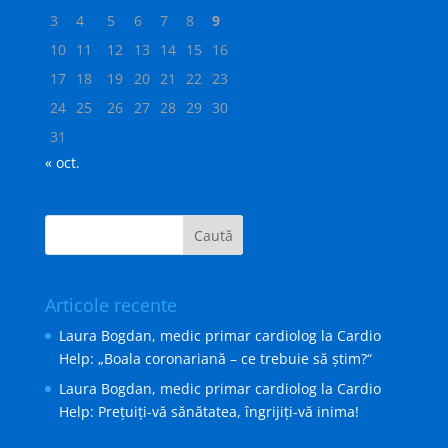
3
4
5
6
7
8
9
10
11
12
13
14
15
16
17
18
19
20
21
22
23
24
25
26
27
28
29
30
31
« oct.
Articole recente
Laura Bogdan, medic primar cardiolog la Cardio
Help: „Boala coronariană – ce trebuie să ştim?“
Laura Bogdan, medic primar cardiolog la Cardio
Help: Preţuiţi-vă sănătatea, îngrijiţi-vă inima!